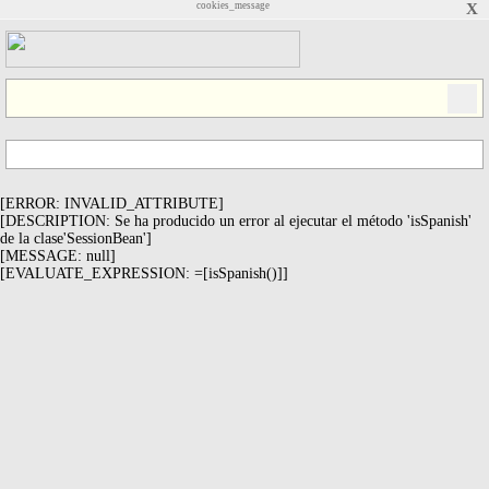
cookies_message
X
[ERROR: INVALID_ATTRIBUTE]
[DESCRIPTION: Se ha producido un error al ejecutar el método 'isSpanish'
de la clase'SessionBean']
[MESSAGE: null]
[EVALUATE_EXPRESSION: =[isSpanish()]]